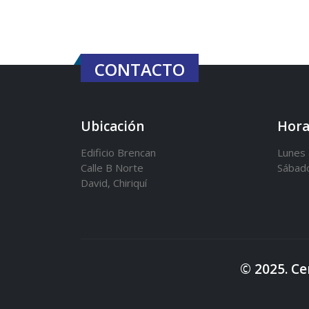
CONTACTO
Ubicación
Hora
Edificio Brencan
Lunes 
Calle B Norte
Sábad
David, Chiriquí
© 2025. Ce