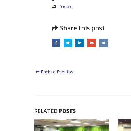
Prensa
Share this post
Back to Eventos
Boletín Informativo No.1 –
Soluciones Integrales
13 junio, 2025
RO
19 octu
MEF fortalece la
integración de perspectivas
RELATED
POSTS
regionales en el Plan
Estratégico de Gobierno 2025-2029
27 diciembre, 2024