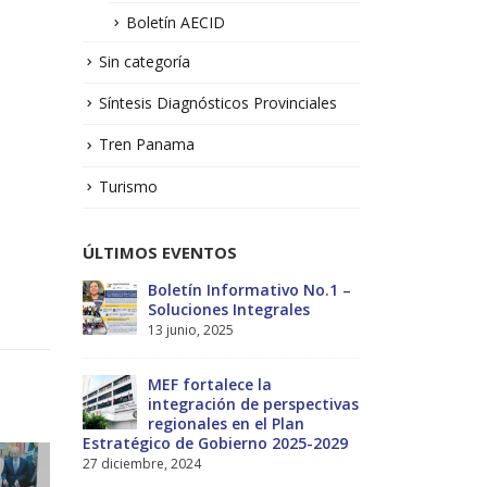
Boletín AECID
Sin categoría
Síntesis Diagnósticos Provinciales
Tren Panama
Turismo
ÚLTIMOS EVENTOS
No.1 –
Taller: Estudio y Diseño de
Bol
la Estrategia para Impulsar
Sol
el Tren Panamá – CECOM
13 j
RO
19 octubre, 2024
MEF
ectivas
int
CECOMRO se reúne con el
reg
-2029
presidente José Raúl Mulino
Estratégico
6 septiembre, 2024
27 diciembre, 
 de