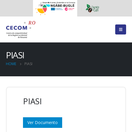
PIASI
HOME
PIASI
PIASI
Ver Documento