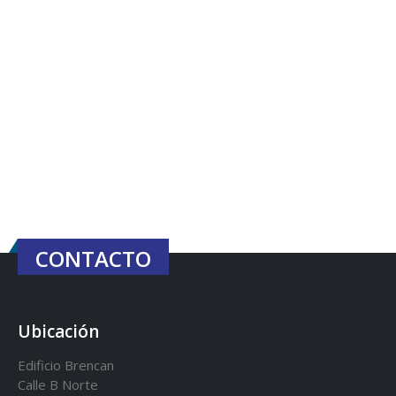
con el presidente José
regionales en el P
Raúl Mulino
Estratégico de Gobierno 2
2029
6 septiembre, 2024
27 diciembre, 2024
Encuentro de Líderes y
Lideresas para
Presentación de
Fortalecimiento
Avances del proye
Integral de la
Soluciones Integra
Gobernanza y Derechos
de Acceso Universa
Humanos en la CNB con
la Energía
Enfoque de Género
13 noviembre, 2024
31 julio, 2024
CONTACTO
Ubicación
Edificio Brencan
Calle B Norte