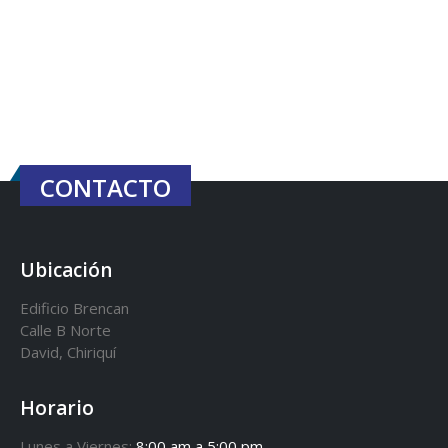
CONTACTO
Ubicación
Edificio Brencan
Calle B Norte
David, Chiriquí
Horario
Lunes a Viernes:
8:00 am a 5:00 pm