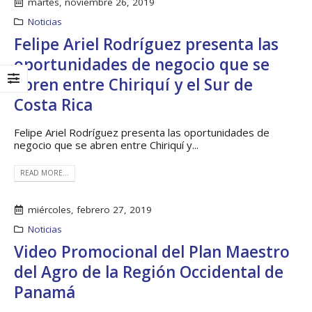
regionales en el Plan
con el presidente 
martes, noviembre 26, 2019
Estratégico de Gobierno 2025-
Raúl Mulino
Noticias
2029
6 septiembre, 2024
27 diciembre, 2024
Felipe Ariel Rodríguez presenta las
Encuentro de Líde
oportunidades de negocio que se
Presentación de
Lideresas para
Avances del proyecto
Fortalecimiento
abren entre Chiriquí y el Sur de
Soluciones Integrales
Integral de la
de Acceso Universal a
Gobernanza y Derechos
Costa Rica
la Energía
Humanos en la CNB con
Enfoque de Género
13 noviembre, 2024
Felipe Ariel Rodríguez presenta las oportunidades de
31 julio, 2024
negocio que se abren entre Chiriquí y...
READ MORE...
miércoles, febrero 27, 2019
Noticias
Video Promocional del Plan Maestro
del Agro de la Región Occidental de
Panamá