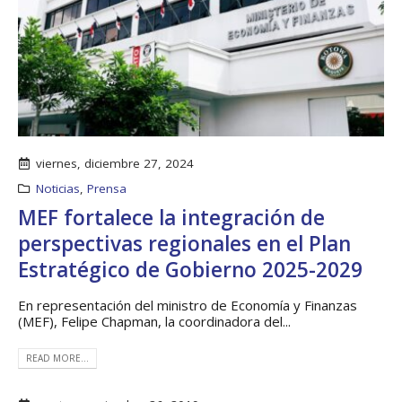
viernes, diciembre 27, 2024
Noticias
,
Prensa
MEF fortalece la integración de
perspectivas regionales en el Plan
Estratégico de Gobierno 2025-2029
Boletín Informativo
Taller: Estudio y
No.1 – Soluciones
Diseño de la
En representación del ministro de Economía y Finanzas
Integrales
Estrategia para
Impulsar el Tren
(MEF), Felipe Chapman, la coordinadora del...
13 junio, 2025
Panamá – CECOM RO
19 octubre, 2024
READ MORE...
MEF fortalece la
integración de
perspectivas
CECOMRO se reún