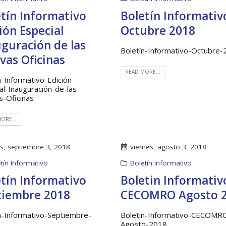
tín Informativo
Boletín Informativ
ión Especial
Octubre 2018
guración de las
Boletín-Informativo-Octubre
vas Oficinas
READ MORE...
n-Informativo-Edición-
al-Inauguración-de-las-
-Oficinas
Taller: Estudio y Diseño de
Boletín Informativo 
ORE...
la Estrategia para Impulsar
Soluciones Integrales
el Tren Panamá – CECOM
13 junio, 2025
es, septiembre 3, 2018
viernes, agosto 3, 2018
bre, 2024
MEF fortalece la
tín Informativo
Boletín Informativo
integración de persp
CECOMRO se reúne con el
regionales en el Plan
tín Informativo
Boletin Informativ
presidente José Raúl Mulino
Estratégico de Gobierno 2025
tiembre 2018
CECOMRO Agosto 
6 septiembre, 2024
27 diciembre, 2024
n-Informativo-Septiembre-
Boletin-Informativo-CECOMR
Encuentro de Líderes y
Presentación de Ava
Agosto-2018