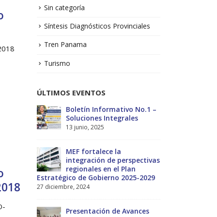
Sin categoría
o
Síntesis Diagnósticos Provinciales
Tren Panama
-2018
Turismo
ÚLTIMOS EVENTOS
No.1 –
Taller: Estudio y Diseño de
Bol
la Estrategia para Impulsar
Sol
el Tren Panamá – CECOM
13 j
RO
19 octubre, 2024
MEF
ectivas
int
CECOMRO se reúne con el
reg
o
-2029
presidente José Raúl Mulino
Estratégico
2018
6 septiembre, 2024
27 diciembre, 
O-
nces
Encuentro de Líderes y
Pre