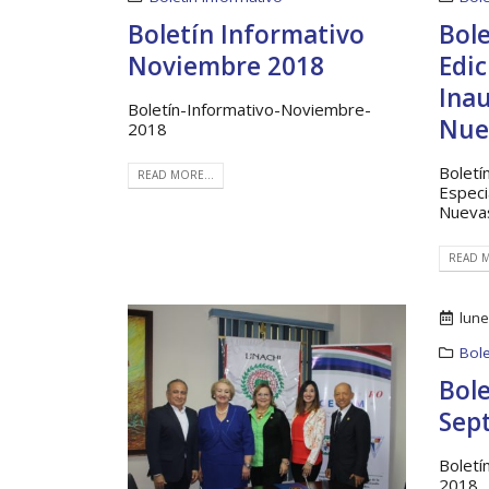
Boletín Informativo
Bole
Noviembre 2018
Edic
Inau
Boletín-Informativo-Noviembre-
Nue
2018
Boletí
READ MORE...
Especi
Nuevas
Boletín Informativo No.1 –
READ M
Soluciones Integrales
13 junio, 2025
RO
lun
19 octu
MEF fortalece la
Bole
integración de perspectivas
regionales en el Plan
Bole
Estratégico de Gobierno 2025-2029
Sep
27 diciembre, 2024
Boletí
Presentación de Avances
2018