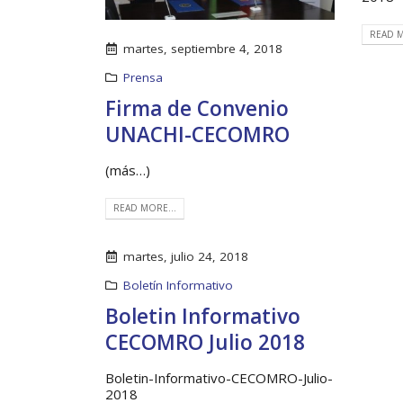
del proyecto Soluciones
Integrales de Acceso
READ M
Universal a la Energía
la Go
martes, septiembre 4, 2018
en la 
13 noviembre, 2024
31 julio
Prensa
Firma de Convenio
UNACHI-CECOMRO
(más…)
READ MORE...
martes, julio 24, 2018
Boletín Informativo
Boletin Informativo
CECOMRO Julio 2018
Boletin-Informativo-CECOMRO-Julio-
2018