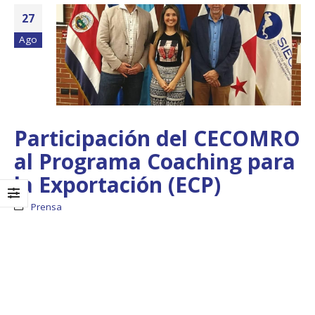
27
Ago
Participación del CECOMRO
al Programa Coaching para
la Exportación (ECP)
Prensa
Boletín Informativo
Taller: Estudio y
No.1 – Soluciones
Diseño de la
Integrales
Estrategia para
Impulsar el Tren
13 junio, 2025
Panamá – CECOM RO
19 octubre, 2024
MEF fortalece la
integración de
perspectivas
CECOMRO se reún