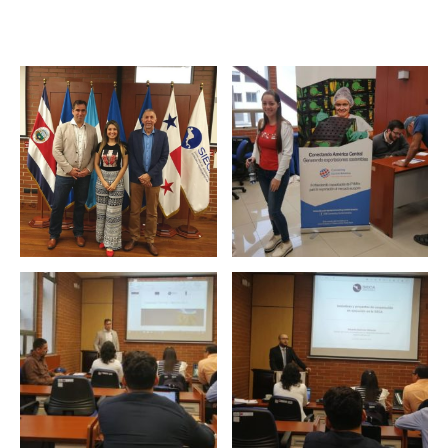
regionales en el Plan
con el presidente 
Estratégico de Gobierno 2025-
Raúl Mulino
2029
6 septiembre, 2024
27 diciembre, 2024
Encuentro de Líde
Presentación de
Lideresas para
Avances del proyecto
Fortalecimiento
Soluciones Integrales
Integral de la
de Acceso Universal a
Gobernanza y Derechos
la Energía
Humanos en la CNB con
Enfoque de Género
13 noviembre, 2024
31 julio, 2024