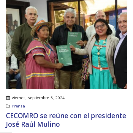
regionales en el Plan
con el presidente 
Estratégico de Gobierno 2025-
Raúl Mulino
2029
6 septiembre, 2024
27 diciembre, 2024
Encuentro de Líde
Presentación de
Lideresas para
Avances del proyecto
Fortalecimiento
Soluciones Integrales
Integral de la
de Acceso Universal a
Gobernanza y Derechos
la Energía
Humanos en la CNB con
Enfoque de Género
13 noviembre, 2024
31 julio, 2024
viernes, septiembre 6, 2024
Prensa
CECOMRO se reúne con el presidente
José Raúl Mulino