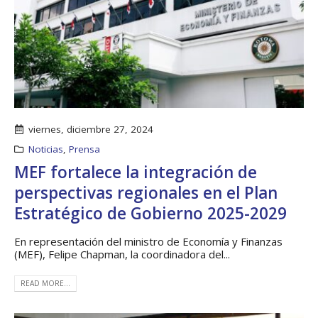
viernes, diciembre 27, 2024
Noticias
,
Prensa
MEF fortalece la integración de
perspectivas regionales en el Plan
Estratégico de Gobierno 2025-2029
Boletín Informativo
Taller: Estudio y
No.1 – Soluciones
Diseño de la
En representación del ministro de Economía y Finanzas
Integrales
Estrategia para
Impulsar el Tren
(MEF), Felipe Chapman, la coordinadora del...
13 junio, 2025
Panamá – CECOM RO
19 octubre, 2024
READ MORE...
MEF fortalece la
integración de
perspectivas
CECOMRO se reún