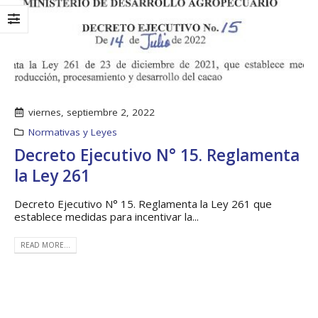
viernes, septiembre 2, 2022
Normativas y Leyes
Decreto Ejecutivo N° 15. Reglamenta
la Ley 261
Decreto Ejecutivo N° 15. Reglamenta la Ley 261 que
establece medidas para incentivar la...
Taller: Estudio y
Boletín Informati
Diseño de la
No.1 – Soluciones
Estrategia para
Integrales
READ MORE...
Impulsar el Tren
13 junio, 2025
Panamá – CECOM RO
19 octubre, 2024
MEF fortalece la
integración de
CECOMRO se reúne
perspectivas