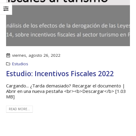
viernes, agosto 26, 2022
Estudios
Estudio: Incentivos Fiscales 2022
Cargando... ¿Tarda demasiado? Recargar el documento |
Abrir en una nueva pestaña <br><b>Descargar</b> [1.03
Taller: Estudio y
Boletín Informati
MB]
Diseño de la
No.1 – Soluciones
Estrategia para
Integrales
Impulsar el Tren
13 junio, 2025
READ MORE...
Panamá – CECOM RO
19 octubre, 2024
MEF fortalece la
integración de
CECOMRO se reúne
perspectivas