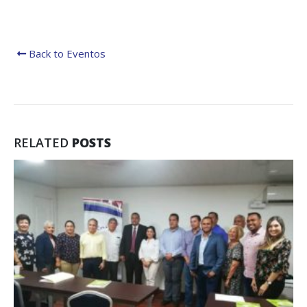
regionales en el Plan
con el presidente 
Estratégico de Gobierno 2025-
Raúl Mulino
2029
6 septiembre, 2024
27 diciembre, 2024
Back to Eventos
Encuentro de Líde
Presentación de
Lideresas para
Avances del proyecto
Fortalecimiento
Soluciones Integrales
Integral de la
de Acceso Universal a
Gobernanza y Derechos
la Energía
Humanos en la CNB con
Enfoque de Género
13 noviembre, 2024
31 julio, 2024
RELATED
POSTS