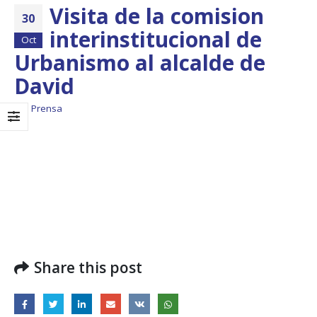
Visita de la comision
30
interinstitucional de
Oct
Urbanismo al alcalde de
David
Prensa
Boletín Informativo
Taller: Estudio y
No.1 – Soluciones
Diseño de la
Integrales
Estrategia para
Impulsar el Tren
13 junio, 2025
Panamá – CECOM RO
Share this post
19 octubre, 2024
MEF fortalece la
integración de
perspectivas
CECOMRO se reún