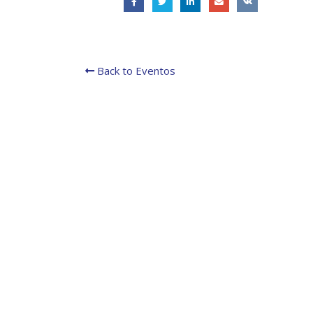
Presentación de Avances
del proyecto Soluciones
Integrales de Acceso
Universal a la Energía
la Go
Back to Eventos
en la 
13 noviembre, 2024
31 julio