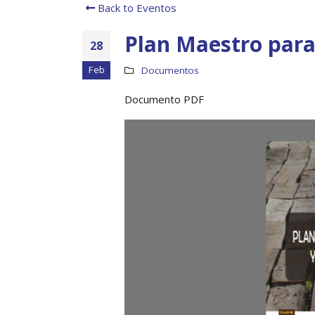
Back to Eventos
Plan Maestro para
28
Feb
Documentos
Documento PDF
doc_RESUMEN
_julio2016.pdf
 blanco