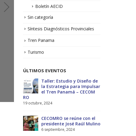
Boletín AECID
Sin categoría
Síntesis Diagnósticos Provinciales
Tren Panama
Turismo
ÚLTIMOS EVENTOS
No.1 –
Taller: Estudio y Diseño de
Bol
la Estrategia para Impulsar
Sol
el Tren Panamá – CECOM
13 j
RO
19 octubre, 2024
MEF
ectivas
int
CECOMRO se reúne con el
reg
-2029
presidente José Raúl Mulino
Estratégico
6 septiembre, 2024
27 diciembre, 