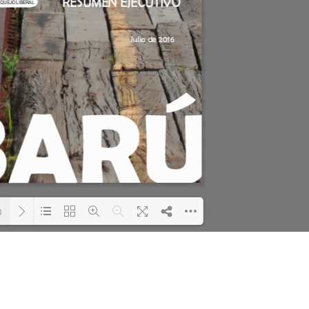
Taller: Estudio y Diseño de
Boletín Informativo 
la Estrategia para Impulsar
Soluciones Integrales
el Tren Panamá – CECOM
13 junio, 2025
8
bre, 2024
MEF fortalece la
integración de persp
Loading PDF 95% ...
CECOMRO se reúne con el
regionales en el Plan
presidente José Raúl Mulino
Estratégico de Gobierno 2025
6 septiembre, 2024
27 diciembre, 2024