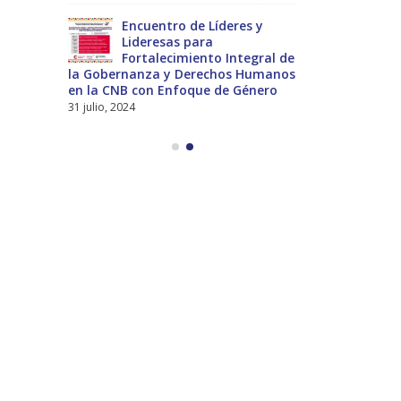
nces
Encuentro de Líderes y
Pre
nes
Lideresas para
del
Fortalecimiento Integral de
Int
la Gobernanza y Derechos Humanos
Universal a 
en la CNB con Enfoque de Género
13 noviembre,
31 julio, 2024