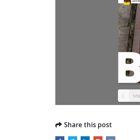
Boletín Informativo No.1 –
Soluciones Integrales
13 junio, 2025
1/5
RO
19 octu
MEF fortalece la
integración de perspectivas
regionales en el Plan
Share this post
Estratégico de Gobierno 2025-2029
27 diciembre, 2024