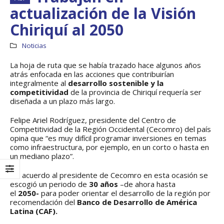
actualización de la Visión
Chiriquí al 2050
Noticias
La hoja de ruta que se había trazado hace algunos años
atrás enfocada en las acciones que contribuirían
integralmente al
desarrollo sostenible y la
competitividad
de la provincia de Chiriquí requería ser
diseñada a un plazo más largo.
Felipe Ariel Rodríguez, presidente del Centro de
Competitividad de la Región Occidental (Cecomro) del país
opina que “es muy difícil programar inversiones en temas
como infraestructura, por ejemplo, en un corto o hasta en
Boletín Informativo
Taller: Estudio y
un mediano plazo”.
No.1 – Soluciones
Diseño de la
Integrales
Estrategia para
De acuerdo al presidente de Cecomro en esta ocasión se
Impulsar el Tren
13 junio, 2025
escogió un periodo de
30 años
–de ahora hasta
Panamá – CECOM RO
el
2050-
para poder orientar el desarrollo de la región por
19 octubre, 2024
recomendación del
Banco de Desarrollo de América
MEF fortalece la
integración de
Latina (CAF).
perspectivas
CECOMRO se reún