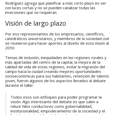
regionales en el Plan
con el presidente 
Rodríguez agrega que planificar a más corto plazo es ver
Estratégico de Gobierno 2025-
Raúl Mulino
con luces cortas y no se pueden canalizar todas las
2029
6 septiembre, 2024
inversiones que se requieran.
27 diciembre, 2024
Visión de largo plazo
Encuentro de Líde
Presentación de
Lideresas para
Avances del proyecto
Fortalecimiento
Soluciones Integrales
Integral de la
Por eso representantes de los empresarios, científicos,
de Acceso Universal a
Gobernanza y Derechos
catedráticos universitarios, y miembros de la sociedad civil
la Energía
Humanos en la CNB con
se reunieron para hacer aportes al diseño de esta Visión al
Enfoque de Género
13 noviembre, 2024
2050.
31 julio, 2024
Temas de inclusión, inequidades en las regiones rurales y
más apartadas del centro de la capital, la mejora de la
calidad de vida de estas regiones, evitar la migración del
campo hacia la ciudad creando mejores oportunidades
socioeconómicas para sus habitantes, retención de talento
joven, fueron algunos de los aspectos llevados al debate
durante el taller.
Todos esos son enfoques para poder programar la
visión. Algo interesante del debate es que salen a
relucir hilos conductores como gobernabilidad,
institucionalidad, empoderamiento de la sociedad y el