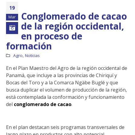
19
Conglomerado de cacao
Mar
de la región occidental,
en proceso de
formación
Agro
,
Noticias
En el Plan Maestro del Agro de la región occidental de
Panamá, que incluye a las provincias de Chiriquí y
Bocas del Toro y a la Comarca Ngäbe Buglé y que
busca duplicar el volumen de producción de la región,
Boletín Informativo
Taller: Estudio y
está contemplada la conformación y funcionamiento
No.1 – Soluciones
Diseño de la
Integrales
Estrategia para
del
conglomerado de cacao
.
Impulsar el Tren
13 junio, 2025
Panamá – CECOM RO
19 octubre, 2024
MEF fortalece la
En el plan destacan seis programas transversales de
integración de
perspectivas
CECOMRO se reún
largo plazo en productos con alto potencial