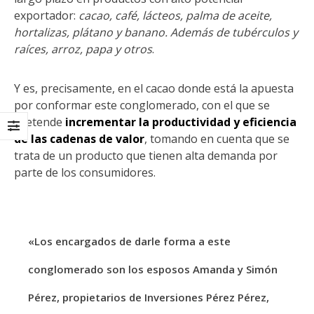
regionales en el Plan
con el presidente 
Estratégico de Gobierno 2025-
Raúl Mulino
exportador:
cacao, café, lácteos, palma de aceite,
2029
6 septiembre, 2024
hortalizas, plátano y banano. Además de tubérculos y
27 diciembre, 2024
raíces, arroz, papa y otros
.
Encuentro de Líde
Presentación de
Lideresas para
Avances del proyecto
Fortalecimiento
Y es, precisamente, en el cacao donde está la apuesta
Soluciones Integrales
Integral de la
de Acceso Universal a
Gobernanza y Derechos
por conformar este conglomerado, con el que se
la Energía
Humanos en la CNB con
pretende
incrementar la productividad y eficiencia
Enfoque de Género
13 noviembre, 2024
31 julio, 2024
de las cadenas de valor
, tomando en cuenta que se
trata de un producto que tienen alta demanda por
parte de los consumidores.
«Los encargados de darle forma a este
conglomerado son los esposos Amanda y Simón
Pérez, propietarios de Inversiones Pérez Pérez,