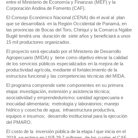
osé
regionales en el Plan
con el presi
entre el Ministerio de Economía y Finanzas (MEF) y la
Estratégico de Gobierno 2025-
Raúl Mulino
Corporación Andina de Fomento (CAF).
2029
6 septiembre, 
27 diciembre, 2024
El Consejo Económico Nacional (CENA) dio el aval al plan
que se desarrollará en la Región Occidental de Panamá, en
s y
Encuentro de
las provincias de Bocas del Toro, Chiriquí y la Comarca Ngäbe
Presentación de
Lideresas p
Avances del proyecto
Fortalecimi
Buglé tendrá una duración de siete años y beneficiará a unos
Soluciones Integrales
Integral de 
15 mil productores organizados.
de Acceso Universal a
Gobernanza y Derec
la Energía
Humanos en la CNB 
El proyecto será ejecutado por el Ministerio de Desarrollo
Enfoque de Género
13 noviembre, 2024
Agropecuario (MIDA) y tiene como objetivo elevar la calidad
31 julio, 2024
de los servicios públicos especializados en la mejora de la
productividad agrícola, mediante el fortalecimiento de la
estructura funcional y las competencias técnicas del MIDA.
El programa comprende siete componentes en su primera
etapa: investigación, extensión y asistencia técnica;
asociatividad y emprendedurismo; sanidad agropecuaria e
inocuidad alimentaria; metrología y laboratorios; manejo
hídrico y cosecha de agua; infraestructura productiva,
equipos e insumos; desarrollo institucional para la ejecución
del PMARO.
El costo de la inversión pública de la etapa I que inicia en el
2018, se estima en US$ 29,7 millones, de los cuales el CAF