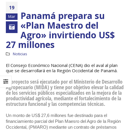
19
Panamá prepara su
Mar
«Plan Maestro del
Agro» invirtiendo US$
27 millones
Noticias
El Consejo Económico Nacional (CENA) dio el aval al plan
que se desarrollará en la Región Occidental de Panamá.
El proyecto será ejecutado por el Ministerio de Desarrollo
Agropecuario (MIDA) y tiene por objetivo elevar la calidad
Boletín Informativo
Taller: Estu
de los servicios públicos especializados en la mejora de la
No.1 – Soluciones
Diseño de la
productividad agrícola, mediante el fortalecimiento de la
Integrales
Estrategia 
estructura funcional y las competencias técnicas.
Impulsar el 
13 junio, 2025
Panamá – CECOM R
19 octubre, 2024
Un monto de US$ 27,6 millones fue destinado para el
MEF fortalece la
financiamiento parcial del Plan Maesro del Agro de la Región
integración de
Occidental, (PMARO) mediante un contrato de préstamos
perspectivas
CECOMRO se