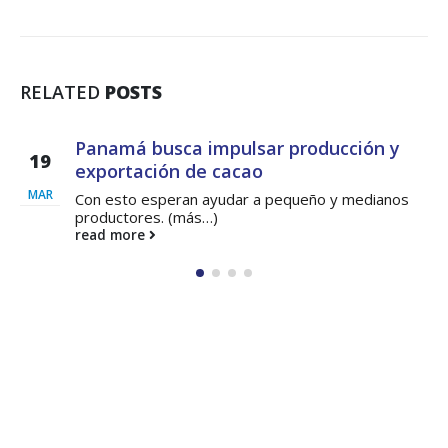
RELATED
POSTS
Avanza modernización e integración
11
fronteriza de Paso Canoas
ABR
Hace un año la Autoridad Nacional de Aduanas con
la asesoría...
read more