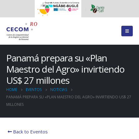
Panamá prepara su «Plan
Maestro del Agro» invirtiendo
US$ 27 millones
HOME
EVENTOS
NOTICIAS
PANAMÁ PREPARA SU «PLAN MAESTRO DEL AGRO» INVIRTIENDO US$ 27
MILLONES
Back to Eventos