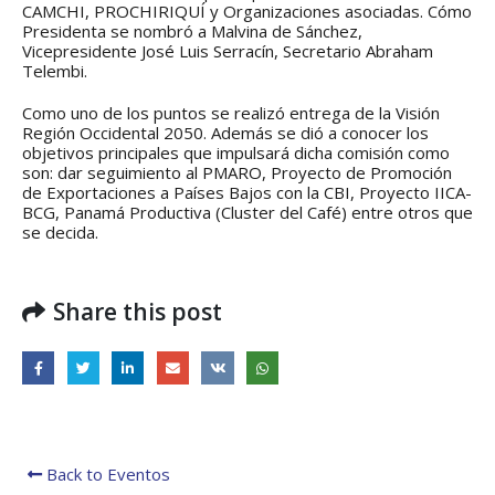
regionales en el Plan
con el presidente 
CAMCHI, PROCHIRIQUÍ y Organizaciones asociadas. Cómo
Estratégico de Gobierno 2025-
Raúl Mulino
Presidenta se nombró a Malvina de Sánchez,
2029
6 septiembre, 2024
Vicepresidente José Luis Serracín, Secretario Abraham
27 diciembre, 2024
Telembi.
Encuentro de Líde
Presentación de
Lideresas para
Como uno de los puntos se realizó entrega de la Visión
Avances del proyecto
Fortalecimiento
Región Occidental 2050. Además se dió a conocer los
Soluciones Integrales
Integral de la
objetivos principales que impulsará dicha comisión como
de Acceso Universal a
Gobernanza y Derechos
son: dar seguimiento al PMARO, Proyecto de Promoción
la Energía
Humanos en la CNB con
de Exportaciones a Países Bajos con la CBI, Proyecto IICA-
Enfoque de Género
13 noviembre, 2024
BCG, Panamá Productiva (Cluster del Café) entre otros que
31 julio, 2024
se decida.
Share this post
Back to Eventos