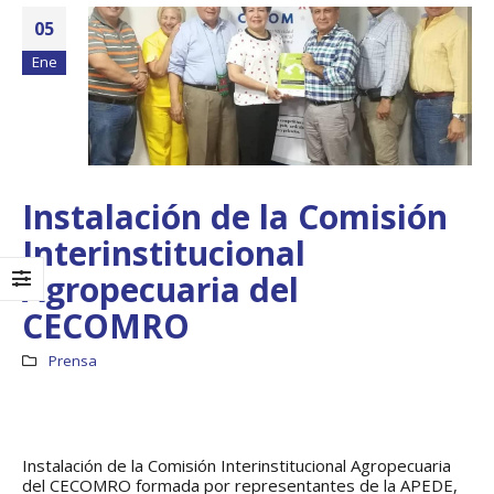
05
Ene
Instalación de la Comisión
Interinstitucional
Agropecuaria del
CECOMRO
Boletín Informativo
Taller: Estudio y
No.1 – Soluciones
Diseño de la
Prensa
Integrales
Estrategia para
Impulsar el Tren
13 junio, 2025
Panamá – CECOM RO
19 octubre, 2024
MEF fortalece la
Instalación de la Comisión Interinstitucional Agropecuaria
integración de
perspectivas
CECOMRO se reún
del CECOMRO formada por representantes de la APEDE,