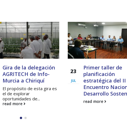
Gira de la delegación
Primer taller de
23
AGRITECH de Info-
planificación
Taller: Estudio y Diseño de
Boletín Informativo 
Murcia a Chiriquí
estratégica del II
la Estrategia para Impulsar
Soluciones Integrales
JUL
el Tren Panamá – CECOM
13 junio, 2025
Encuentro Nacion
El propósito de esta gira es
Desarrollo Sosten
el de explorar
bre, 2024
oportunidades de...
MEF fortalece la
read more
read more
integración de persp
CECOMRO se reúne con el
regionales en el Plan
presidente José Raúl Mulino
Estratégico de Gobierno 2025
6 septiembre, 2024
27 diciembre, 2024