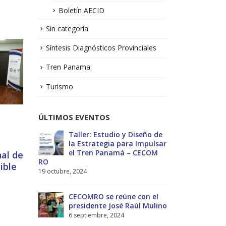
Boletín AECID
Sin categoría
Síntesis Diagnósticos Provinciales
Tren Panama
Turismo
ÚLTIMOS EVENTOS
Panel «Articulación
21
Pública Privada» en el
No.1 –
Taller: Estudio y Diseño de
Bol
congreso de clusters
la Estrategia para Impulsar
Sol
NOV
Tal
el Tren Panamá – CECOM
13 j
al de
read more
01
RO
Gir
ible
19 octubre, 2024
Loc
AGO
MEF
ectivas
int
rea
CECOMRO se reúne con el
reg
-2029
presidente José Raúl Mulino
Estratégico
6 septiembre, 2024
27 diciembre, 