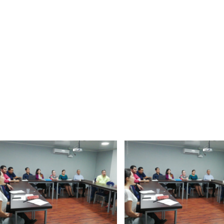
Taller: Estudio y Diseño de
Boletín Informativo 
la Estrategia para Impulsar
Soluciones Integrales
el Tren Panamá – CECOM
13 junio, 2025
bre, 2024
MEF fortalece la
integración de persp
CECOMRO se reúne con el
regionales en el Plan
presidente José Raúl Mulino
Estratégico de Gobierno 2025
6 septiembre, 2024
27 diciembre, 2024