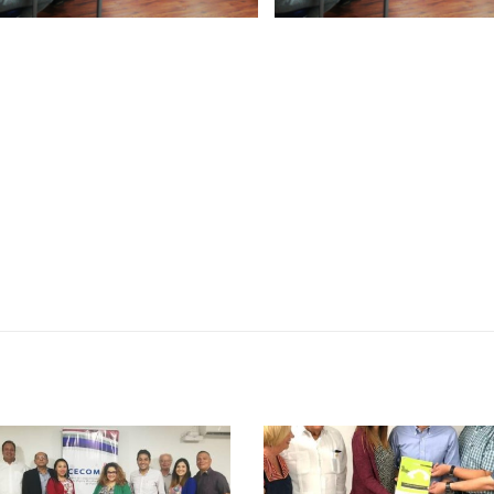
Encuentro de Líderes y
Presentación de Ava
Lideresas para
del proyecto Solucio
Fortalecimiento Integral de
Integrales de Acceso
bernanza y Derechos Humanos
Universal a la Energía
CNB con Enfoque de Género
13 noviembre, 2024
, 2024