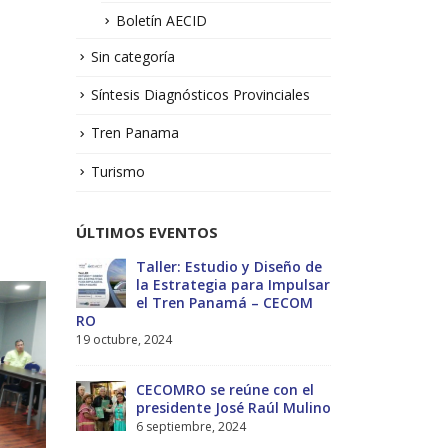
Boletín AECID
Sin categoría
Síntesis Diagnósticos Provinciales
Tren Panama
Turismo
ÚLTIMOS EVENTOS
No.1 –
Taller: Estudio y Diseño de
Bol
la Estrategia para Impulsar
Sol
el Tren Panamá – CECOM
13 j
RO
19 octubre, 2024
MEF
ectivas
int
CECOMRO se reúne con el
reg
-2029
presidente José Raúl Mulino
Estratégico
6 septiembre, 2024
27 diciembre, 