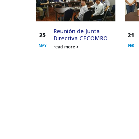
a Ceriana
Reunión de Junta
25
21
arco del
Directiva CECOMRO
cuito del
MAY
FEB
read more