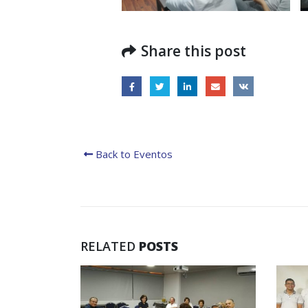
Presentación de Avances
del proyecto Soluciones
Integrales de Acceso
Share this post
Universal a la Energía
la Go
en la 
13 noviembre, 2024
31 julio
Back to Eventos
RELATED
POSTS