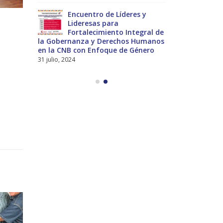
nces
Encuentro de Líderes y
Pre
nes
Lideresas para
del
Fortalecimiento Integral de
Int
la Gobernanza y Derechos Humanos
Universal a 
en la CNB con Enfoque de Género
13 noviembre,
31 julio, 2024