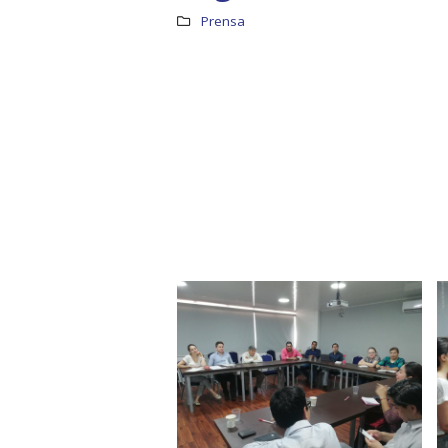
Prensa
Boletín Informativo No.1 –
Soluciones Integrales
13 junio, 2025
RO
19 octu
MEF fortalece la
integración de perspectivas
regionales en el Plan
Estratégico de Gobierno 2025-2029
27 diciembre, 2024