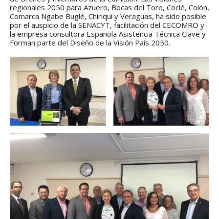
regionales en el Plan
con el presidente 
regionales 2050 para Azuero, Bocas del Toro, Coclé, Colón,
Estratégico de Gobierno 2025-
Raúl Mulino
Comarca Ngabe Buglé, Chiriquí y Veraguas, ha sido posible
2029
6 septiembre, 2024
por el auspicio de la SENACYT, facilitación del CECOMRO y
27 diciembre, 2024
la empresa consultora Española Asistencia Técnica Clave y
Encuentro de Líde
Forman parte del Diseño de la Visión País 2050.
Presentación de
Lideresas para
Avances del proyecto
Fortalecimiento
Soluciones Integrales
Integral de la
de Acceso Universal a
Gobernanza y Derechos
la Energía
Humanos en la CNB con
Enfoque de Género
13 noviembre, 2024
31 julio, 2024