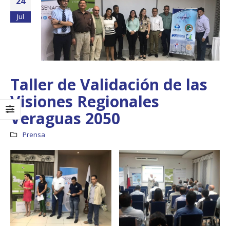
24
Jul
Taller de Validación de las
Visiones Regionales
Veraguas 2050
Prensa
Boletín Informativo
Taller: Estudio y
No.1 – Soluciones
Diseño de la
Integrales
Estrategia para
Impulsar el Tren
13 junio, 2025
Panamá – CECOM RO
19 octubre, 2024
MEF fortalece la
integración de
perspectivas
CECOMRO se reún