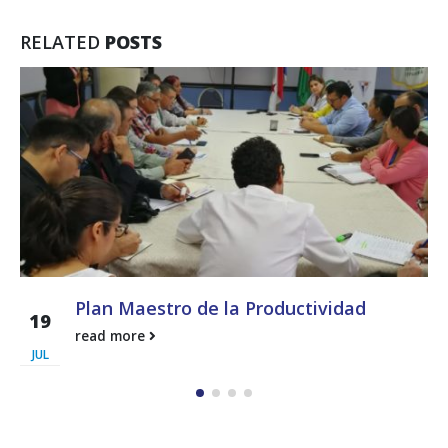
RELATED
POSTS
Taller «Ventajas de Mitigar y
28
Compensar la Huella Ambiental para el
sector Empresarial»
ABR
CECOMRO convocó a empresarios, catedráticos
universitarios, científicos y economistas de la...
read more