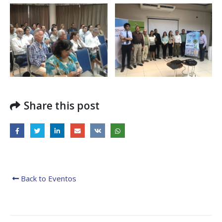
regionales en el Plan
con el presidente 
Estratégico de Gobierno 2025-
Raúl Mulino
2029
6 septiembre, 2024
27 diciembre, 2024
Encuentro de Líde
Presentación de
Lideresas para
Avances del proyecto
Fortalecimiento
Soluciones Integrales
Integral de la
de Acceso Universal a
Gobernanza y Derechos
la Energía
Humanos en la CNB con
Enfoque de Género
13 noviembre, 2024
31 julio, 2024
Share this post
Back to Eventos