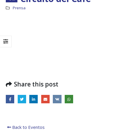
Prensa
Share this post
Taller: Estudio y
Boletín Informati
Diseño de la
No.1 – Soluciones
Estrategia para
Integrales
Impulsar el Tren
13 junio, 2025
Panamá – CECOM RO
19 octubre, 2024
MEF fortalece la
integración de
CECOMRO se reúne
perspectivas
Back to Eventos