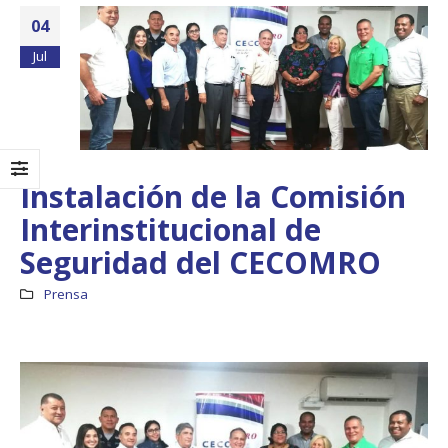
04
Jul
Instalación de la Comisión
Interinstitucional de
Seguridad del CECOMRO
Prensa
Boletín Informativo
Taller: Estudio y
No.1 – Soluciones
Diseño de la
Integrales
Estrategia para
Impulsar el Tren
13 junio, 2025
Panamá – CECOM RO
19 octubre, 2024
MEF fortalece la
integración de
perspectivas
CECOMRO se reún