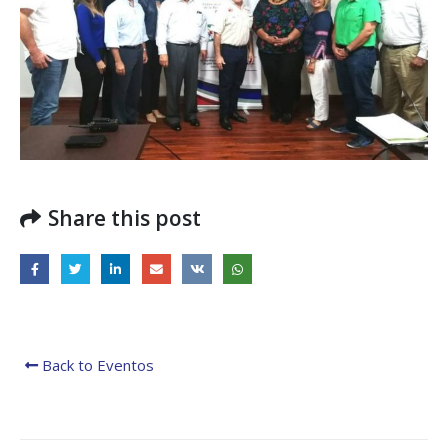
regionales en el Plan
con el presidente 
Estratégico de Gobierno 2025-
Raúl Mulino
2029
6 septiembre, 2024
27 diciembre, 2024
Encuentro de Líde
Presentación de
Lideresas para
Avances del proyecto
Fortalecimiento
Soluciones Integrales
Integral de la
de Acceso Universal a
Gobernanza y Derechos
la Energía
Humanos en la CNB con
Enfoque de Género
13 noviembre, 2024
31 julio, 2024
Share this post
Back to Eventos