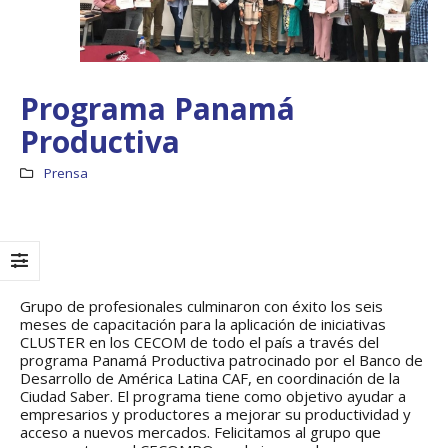
Programa Panamá
Productiva
Prensa
Grupo de profesionales culminaron con éxito los seis
Boletín Informativo
Taller: Estudio y
meses de capacitación para la aplicación de iniciativas
No.1 – Soluciones
Diseño de la
Integrales
Estrategia para
CLUSTER en los CECOM de todo el país a través del
Impulsar el Tren
13 junio, 2025
programa Panamá Productiva patrocinado por el Banco de
Panamá – CECOM RO
Desarrollo de América Latina CAF, en coordinación de la
19 octubre, 2024
Ciudad Saber. El programa tiene como objetivo ayudar a
MEF fortalece la
empresarios y productores a mejorar su productividad y
integración de
acceso a nuevos mercados. Felicitamos al grupo que
perspectivas
CECOMRO se reún