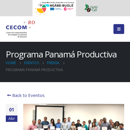
Programa Panamá Productiva
HOME
EVENTOS
PRENSA
PROGRAMA PANAMÁ PRODUCTIVA
Back to Eventos
01
Abr