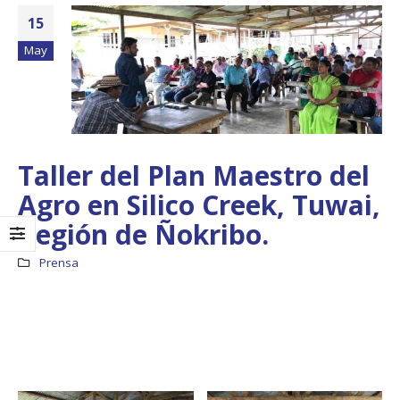
15
May
Taller del Plan Maestro del
Agro en Silico Creek, Tuwai,
Región de Ñokribo.
Prensa
Boletín Informativo
Taller: Estudio y
No.1 – Soluciones
Diseño de la
Integrales
Estrategia para
Impulsar el Tren
13 junio, 2025
Panamá – CECOM RO
19 octubre, 2024
MEF fortalece la
integración de
perspectivas
CECOMRO se reún