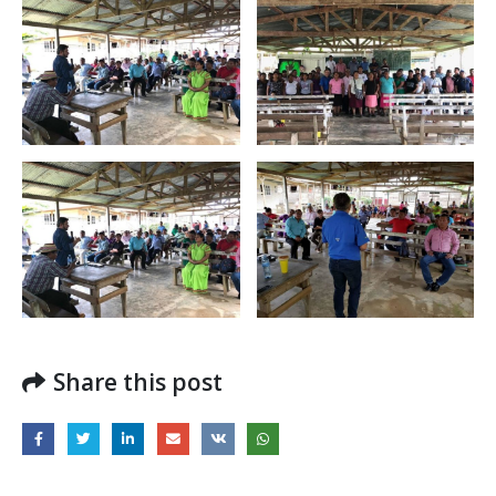
regionales en el Plan
con el presidente 
Estratégico de Gobierno 2025-
Raúl Mulino
2029
6 septiembre, 2024
27 diciembre, 2024
Encuentro de Líde
Presentación de
Lideresas para
Avances del proyecto
Fortalecimiento
Soluciones Integrales
Integral de la
de Acceso Universal a
Gobernanza y Derechos
la Energía
Humanos en la CNB con
Enfoque de Género
13 noviembre, 2024
31 julio, 2024
Share this post