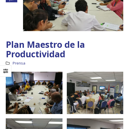
Plan Maestro de la
Productividad
Prensa
Boletín Informativo
Taller: Estudio y
No.1 – Soluciones
Diseño de la
Integrales
Estrategia para
Impulsar el Tren
13 junio, 2025
Panamá – CECOM RO
19 octubre, 2024
MEF fortalece la
integración de
perspectivas
CECOMRO se reún