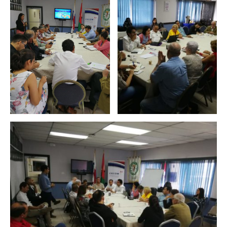
regionales en el Plan
con el presidente 
Estratégico de Gobierno 2025-
Raúl Mulino
2029
6 septiembre, 2024
27 diciembre, 2024
Encuentro de Líde
Presentación de
Lideresas para
Avances del proyecto
Fortalecimiento
Soluciones Integrales
Integral de la
de Acceso Universal a
Gobernanza y Derechos
la Energía
Humanos en la CNB con
Enfoque de Género
13 noviembre, 2024
31 julio, 2024