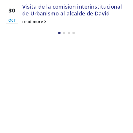
MEF fortalece la integración de
27
perspectivas regionales en el Plan
Estratégico de Gobierno 2025-2029
DIC
En representación del ministro de Economía y
Finanzas (MEF), Felipe Chapman,...
read more