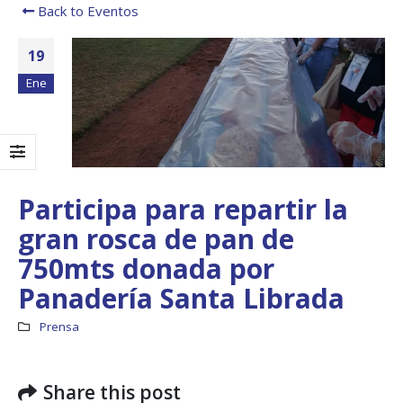
Back to Eventos
19
Ene
Participa para repartir la
gran rosca de pan de
750mts donada por
Boletín Informativo
Taller: Es
Panadería Santa Librada
No.1 – Soluciones
Diseño de
Integrales
Estrategi
Impulsar 
13 junio, 2025
Prensa
Panamá – CECOM
19 octubre, 2024
MEF fortalece la
integración de
Share this post
ne
perspectivas
CECOMRO 