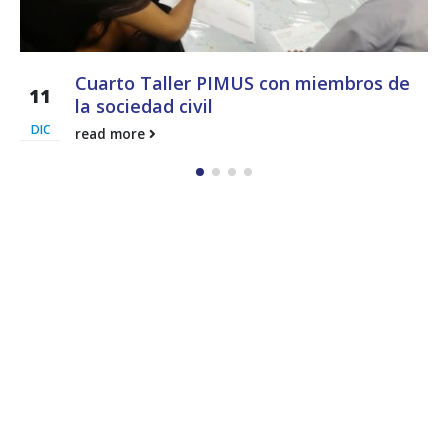
e
Entrega de las Visiones Regionales a l
14
presidenta de APEDE Mercedes Eleta
DIC
(más…)
read more