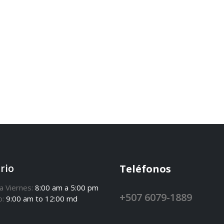
rio
Teléfonos
a Viernes:
8:00 am a 5:00 pm
+507 6079-1889
o:
9:00 am to 12:00 md