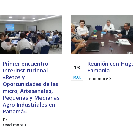
Encuentro de Líderes y
Presentación de Ava
Lideresas para
del proyecto Solucio
Fortalecimiento Integral de
Integrales de Acceso
bernanza y Derechos Humanos
Universal a la Energía
CNB con Enfoque de Género
13 noviembre, 2024
, 2024
Primer encuentro
Reunión con Hug
13
Interinstitucional
Famania
«Retos y
MAR
read more
Oportunidades de las
micro, Artesanales,
Pequeñas y Medianas
Agro Industriales en
Panamá»
Pr
read more