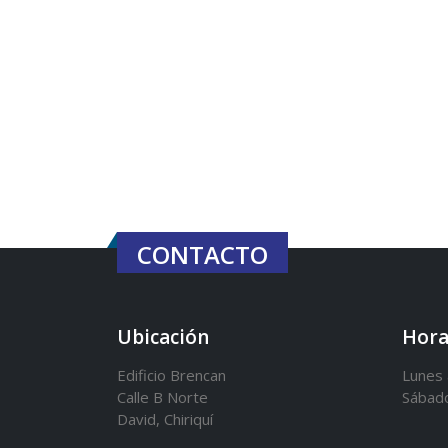
CONTACTO
Ubicación
Hora
Edificio Brencan
Lunes 
Calle B Norte
Sábad
David, Chiriquí