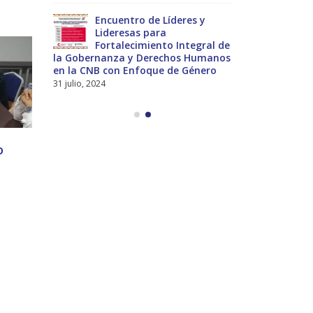
nces
Encuentro de Líderes y
Pre
nes
Lideresas para
del
Fortalecimiento Integral de
Int
la Gobernanza y Derechos Humanos
Universal a 
en la CNB con Enfoque de Género
13 noviembre,
31 julio, 2024
o
Segundo taller de
16
diseño del PIOT de
Boca Chica
JUL
Gir
12
read more
ing
la
AGO
pla
(má
rea