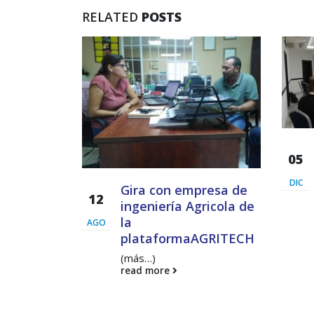
RELATED
POSTS
Presentación de Avances
del proyecto Soluciones
Integrales de Acceso
Universal a la Energía
la Go
en la 
13 noviembre, 2024
31 julio
er de
05
IOT de
DIC
Gira con empresa de
12
ingeniería Agricola de
la
AGO
plataformaAGRITECH
(más…)
read more