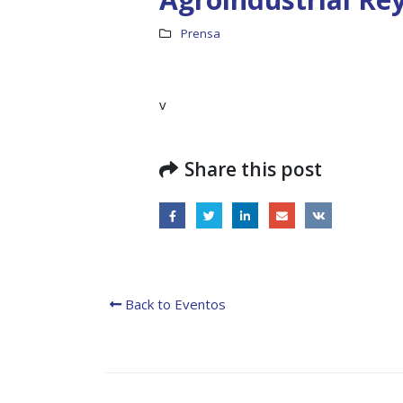
Prensa
v
Share this post
Boletín Informativo No.1 –
Soluciones Integrales
13 junio, 2025
RO
Back to Eventos
19 octu
MEF fortalece la
integración de perspectivas
regionales en el Plan
Estratégico de Gobierno 2025-2029
27 diciembre, 2024