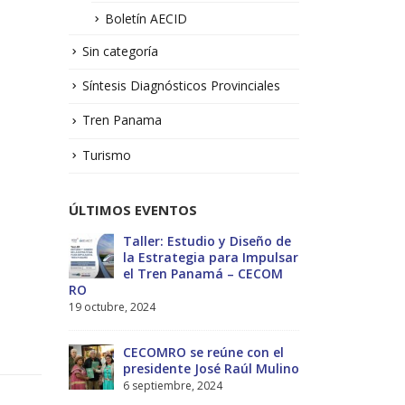
Boletín AECID
Sin categoría
Síntesis Diagnósticos Provinciales
Tren Panama
Turismo
ÚLTIMOS EVENTOS
No.1 –
Taller: Estudio y Diseño de
Bol
la Estrategia para Impulsar
Sol
el Tren Panamá – CECOM
13 j
RO
19 octubre, 2024
MEF
ectivas
int
CECOMRO se reúne con el
reg
-2029
presidente José Raúl Mulino
Estratégico
6 septiembre, 2024
27 diciembre, 