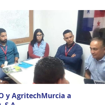
O y AgritechMurcia a
, S.A