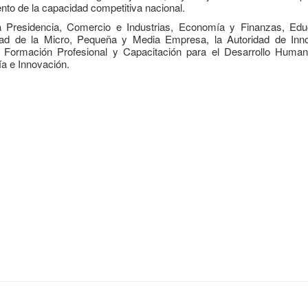
presidente José Raúl Mulino
Estratégico de Gobierno 2025
to de la capacidad competitiva nacional.
6 septiembre, 2024
27 diciembre, 2024
la Presidencia, Comercio e Industrias, Economía y Finanzas, Edu
ridad de la Micro, Pequeña y Media Empresa, la Autoridad de Inn
Encuentro de Líderes y
Presentación de Ava
e Formación Profesional y Capacitación para el Desarrollo Human
Lideresas para
del proyecto Solucio
ía e Innovación.
Fortalecimiento Integral de
Integrales de Acceso
bernanza y Derechos Humanos
Universal a la Energía
CNB con Enfoque de Género
13 noviembre, 2024
, 2024