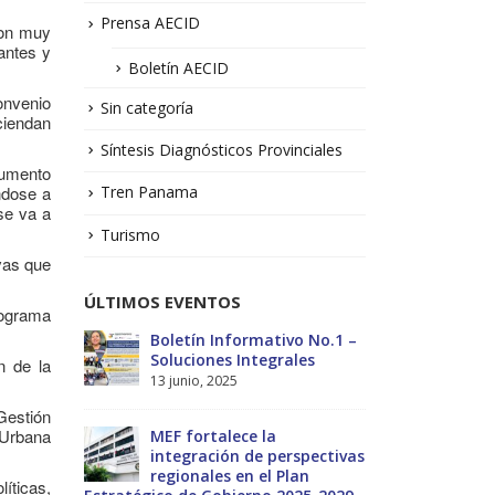
Prensa AECID
son muy
antes y
Boletín AECID
onvenio
Sin categoría
ciendan
Síntesis Diagnósticos Provinciales
rumento
ándose a
Tren Panama
se va a
Turismo
vas que
ÚLTIMOS EVENTOS
rograma
No.1 –
Taller: Estudio y Diseño de
Bol
la Estrategia para Impulsar
Sol
n de la
el Tren Panamá – CECOM
13 j
RO
Gestión
19 octubre, 2024
 Urbana
MEF
ectivas
int
CECOMRO se reúne con el
reg
íticas,