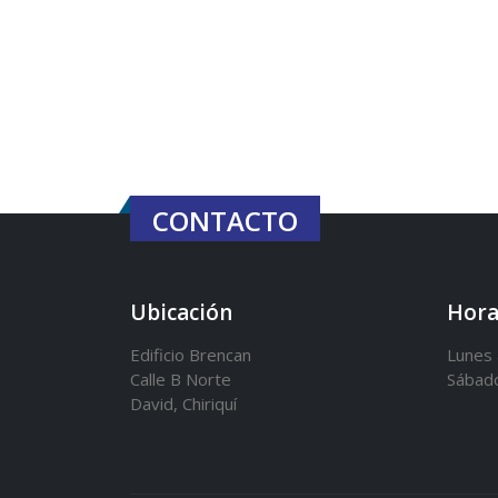
CONTACTO
Ubicación
Hora
Edificio Brencan
Lunes 
Calle B Norte
Sábad
David, Chiriquí