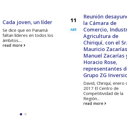
Reunión desayuno en
Avance del ‘Plan
la Cámara de
17
maestro del agro’
Comercio, Industrias y
un ejemplo de la
Agricultura de
ABR
intervención públ
Chiriquí, con el Sr.
privada para el
Mauricio Zacarías, Luis
desarrollo: Ceco
Manuel Zacarías y
Horacio Rose,
Cuando el sector priv
manera organizada im
representantes de
una iniciativa para...
Grupo ZG Inversiones
read more
David, Chiriquí, enero de
2017 El Centro de
Competitividad de la
Región...
read more