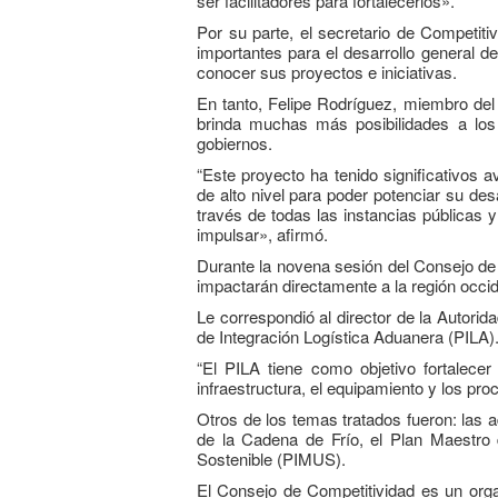
ser facilitadores para fortalecerlos».
Por su parte, el secretario de Competit
importantes para el desarrollo general d
conocer sus proyectos e iniciativas.
En tanto, Felipe Rodríguez, miembro del
brinda muchas más posibilidades a los
gobiernos.
“Este proyecto ha tenido significativos 
de alto nivel para poder potenciar su des
través de todas las instancias públicas 
impulsar», afirmó.
Durante la novena sesión del Consejo de 
impactarán directamente a la región occid
Le correspondió al director de la Autor
de Integración Logística Aduanera (PILA)
Boletín Informativo No.1 –
Soluciones Integrales
“El PILA tiene como objetivo fortalecer
13 junio, 2025
infraestructura, el equipamiento y los p
RO
Otros de los temas tratados fueron: las 
19 octu
de la Cadena de Frío, el Plan Maestro 
MEF fortalece la
Sostenible (PIMUS).
integración de perspectivas
regionales en el Plan
El Consejo de Competitividad es un organ