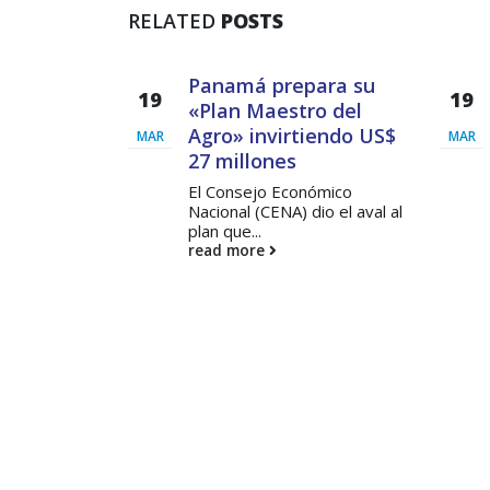
RELATED
POSTS
11
ara su
Cada joven, un líder
19
o del
Se dice que en Panamá
ABR
iendo US$
faltan líderes en todos los
MAR
ámbitos....
read more
ómico
io el aval al