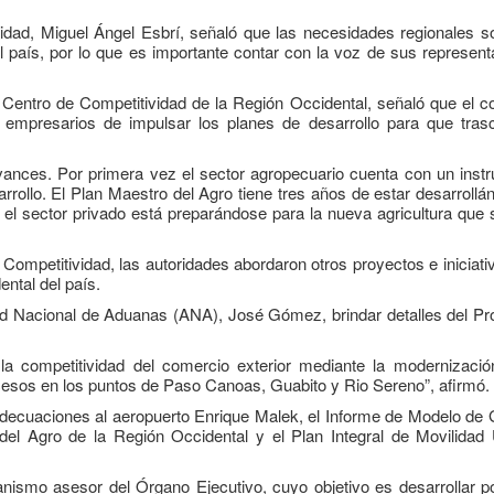
ividad, Miguel Ángel Esbrí, señaló que las necesidades regionales 
el país, por lo que es importante contar con la voz de sus represent
 Centro de Competitividad de la Región Occidental, señaló que el c
 empresarios de impulsar los planes de desarrollo para que tras
avances. Por primera vez el sector agropecuario cuenta con un inst
arrollo. El Plan Maestro del Agro tiene tres años de estar desarroll
y el sector privado está preparándose para la nueva agricultura que 
Competitividad, las autoridades abordaron otros proyectos e iniciati
ental del país.
idad Nacional de Aduanas (ANA), José Gómez, brindar detalles del P
.
Taller: Estudio y Diseño de
Boletín Informativo 
la Estrategia para Impulsar
Soluciones Integrales
 la competitividad del comercio exterior mediante la modernizació
el Tren Panamá – CECOM
13 junio, 2025
rocesos en los puntos de Paso Canoas, Guabito y Rio Sereno”, afirmó.
adecuaciones al aeropuerto Enrique Malek, el Informe de Modelo de 
bre, 2024
del Agro de la Región Occidental y el Plan Integral de Movilidad
MEF fortalece la
integración de persp
CECOMRO se reúne con el
regionales en el Plan
ismo asesor del Órgano Ejecutivo, cuyo objetivo es desarrollar pol