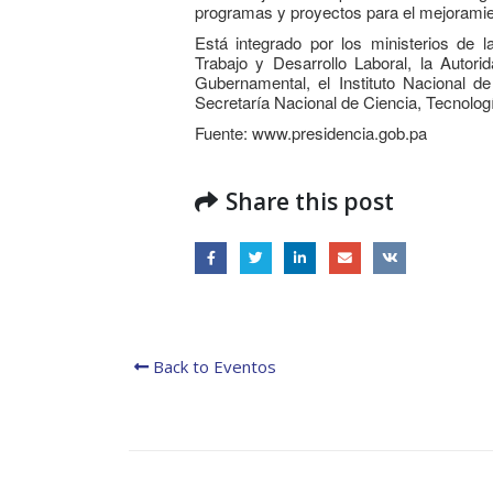
Estratégico de Gobierno 2025-2029
programas y proyectos para el mejoramien
27 diciembre, 2024
Está integrado por los ministerios de 
Trabajo y Desarrollo Laboral, la Auto
Presentación de Avances
Gubernamental, el Instituto Nacional d
del proyecto Soluciones
Secretaría Nacional de Ciencia, Tecnolog
Integrales de Acceso
Fuente: www.presidencia.gob.pa
Universal a la Energía
la Go
en la 
13 noviembre, 2024
31 julio
Share this post
Back to Eventos