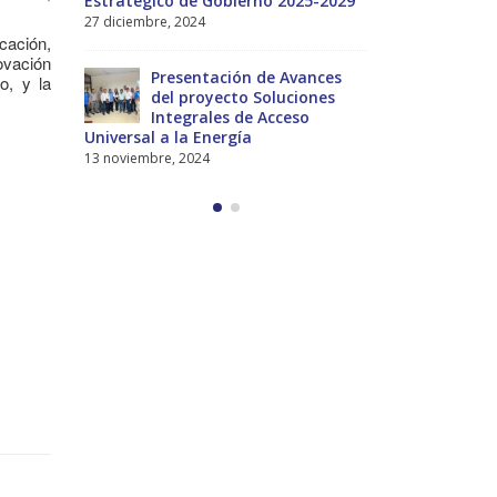
-2029
presidente José Raúl Mulino
Estratégico
6 septiembre, 2024
27 diciembre, 
cación,
ovación
nces
Encuentro de Líderes y
Pre
o, y la
nes
Lideresas para
del
Fortalecimiento Integral de
Int
la Gobernanza y Derechos Humanos
Universal a 
en la CNB con Enfoque de Género
13 noviembre,
31 julio, 2024