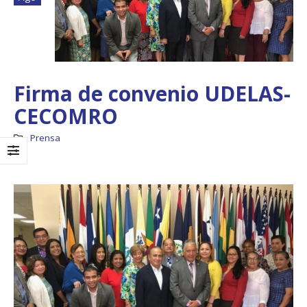
Firma de convenio UDELAS-
CECOMRO
Prensa
Boletín Informativo
Taller: Estudio y
No.1 – Soluciones
Diseño de la
Integrales
Estrategia para
Impulsar el Tren
13 junio, 2025
Panamá – CECOM RO
19 octubre, 2024
MEF fortalece la
integración de
perspectivas
CECOMRO se reún