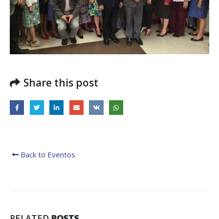
regionales en el Plan
con el presidente 
Estratégico de Gobierno 2025-
Raúl Mulino
2029
6 septiembre, 2024
27 diciembre, 2024
Encuentro de Líde
Presentación de
Lideresas para
Avances del proyecto
Fortalecimiento
Soluciones Integrales
Integral de la
de Acceso Universal a
Gobernanza y Derechos
la Energía
Humanos en la CNB con
Share this post
Enfoque de Género
13 noviembre, 2024
31 julio, 2024
Back to Eventos
RELATED
POSTS