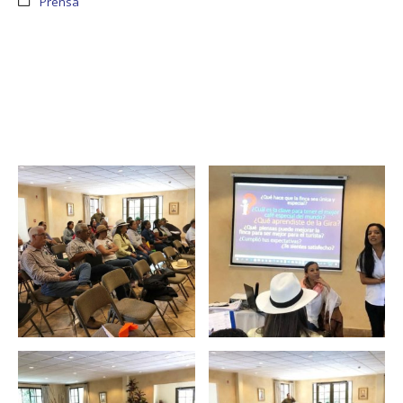
Prensa
regionales en el Plan
con el presidente 
Estratégico de Gobierno 2025-
Raúl Mulino
2029
6 septiembre, 2024
27 diciembre, 2024
Encuentro de Líde
Presentación de
Lideresas para
Avances del proyecto
Fortalecimiento
Soluciones Integrales
Integral de la
de Acceso Universal a
Gobernanza y Derechos
la Energía
Humanos en la CNB con
Enfoque de Género
13 noviembre, 2024
31 julio, 2024