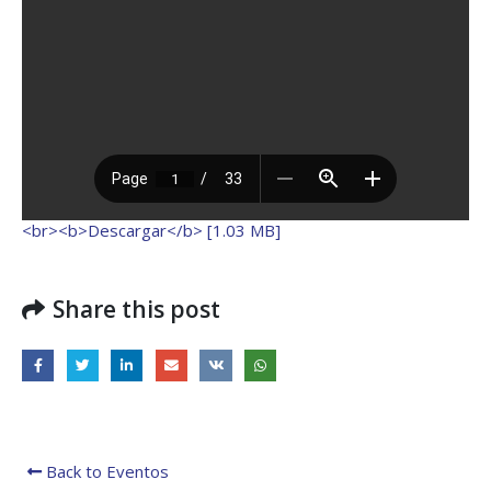
regionales en el Plan
con el presidente 
Estratégico de Gobierno 2025-
Raúl Mulino
2029
6 septiembre, 2024
27 diciembre, 2024
Encuentro de Líde
Presentación de
Lideresas para
Avances del proyecto
Fortalecimiento
Soluciones Integrales
Integral de la
de Acceso Universal a
Gobernanza y Derechos
la Energía
Humanos en la CNB con
Enfoque de Género
13 noviembre, 2024
31 julio, 2024
<br><b>Descargar</b> [1.03 MB]
Share this post
Back to Eventos