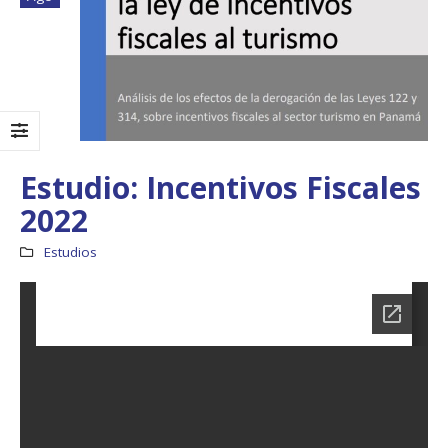
Estudio: Incentivos Fiscales
2022
Estudios
Boletín Informativo
Taller: Estudio y
No.1 – Soluciones
Diseño de la
Integrales
Estrategia para
Impulsar el Tren
13 junio, 2025
Panamá – CECOM RO
19 octubre, 2024
MEF fortalece la
integración de
perspectivas
CECOMRO se reún