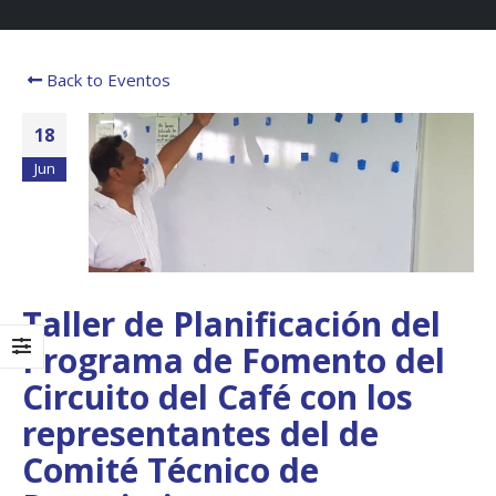
Back to Eventos
18
Jun
Taller de Planificación del
Boletín Informativo
Taller: Estudio y
Programa de Fomento del
No.1 – Soluciones
Diseño de la
Integrales
Estrategia para
Circuito del Café con los
Impulsar el Tren
13 junio, 2025
Panamá – CECOM RO
representantes del de
19 octubre, 2024
MEF fortalece la
Comité Técnico de
integración de
perspectivas
CECOMRO se reún