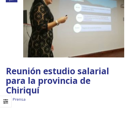
Reunión estudio salarial
para la provincia de
Chiriquí
Boletín Informativo
Taller: Estudio y
No.1 – Soluciones
Diseño de la
Integrales
Estrategia para
Prensa
Impulsar el Tren
13 junio, 2025
Panamá – CECOM RO
19 octubre, 2024
MEF fortalece la
integración de
perspectivas
CECOMRO se reún