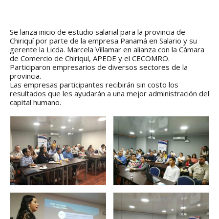
regionales en el Plan
con el presidente 
Estratégico de Gobierno 2025-
Raúl Mulino
2029
6 septiembre, 2024
27 diciembre, 2024
Se lanza inicio de estudio salarial para la provincia de
Chiriquí por parte de la empresa Panamá en Salario y su
Encuentro de Líde
Presentación de
Lideresas para
gerente la Licda. Marcela Villamar en alianza con la Cámara
Avances del proyecto
Fortalecimiento
de Comercio de Chiriquí, APEDE y el CECOMRO.
Soluciones Integrales
Integral de la
Participaron empresarios de diversos sectores de la
de Acceso Universal a
Gobernanza y Derechos
provincia. ——-
la Energía
Humanos en la CNB con
Las empresas participantes recibirán sin costo los
Enfoque de Género
13 noviembre, 2024
resultados que les ayudarán a una mejor administración del
31 julio, 2024
capital humano.