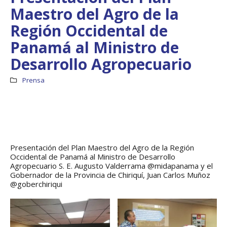
regionales en el Plan
con el presidente 
Maestro del Agro de la
Estratégico de Gobierno 2025-
Raúl Mulino
2029
6 septiembre, 2024
Región Occidental de
27 diciembre, 2024
Panamá al Ministro de
Encuentro de Líde
Presentación de
Lideresas para
Avances del proyecto
Fortalecimiento
Desarrollo Agropecuario
Soluciones Integrales
Integral de la
de Acceso Universal a
Gobernanza y Derechos
Prensa
la Energía
Humanos en la CNB con
Enfoque de Género
13 noviembre, 2024
31 julio, 2024
Presentación del Plan Maestro del Agro de la Región
Occidental de Panamá al Ministro de Desarrollo
Agropecuario S. E. Augusto Valderrama @midapanama y el
Gobernador de la Provincia de Chiriquí, Juan Carlos Muñoz
@goberchiriqui