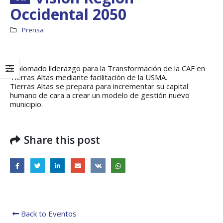
Occidental 2050
Prensa
Diplomado liderazgo para la Transformación de la CAF en
Tierras Altas mediante facilitación de la USMA.
Tierras Altas se prepara para incrementar su capital
humano de cara a crear un modelo de gestión nuevo
municipio.
Share this post
Boletín Informativo
Taller: Estudio y
No.1 – Soluciones
Diseño de la
Integrales
Estrategia para
Impulsar el Tren
13 junio, 2025
Panamá – CECOM RO
19 octubre, 2024
MEF fortalece la
integración de
Back to Eventos
perspectivas
CECOMRO se reún