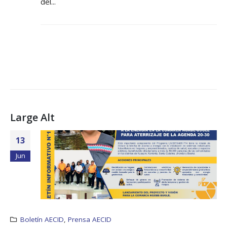
del...
Large Alt
13
Jun
Boletín AECID
,
Prensa AECID