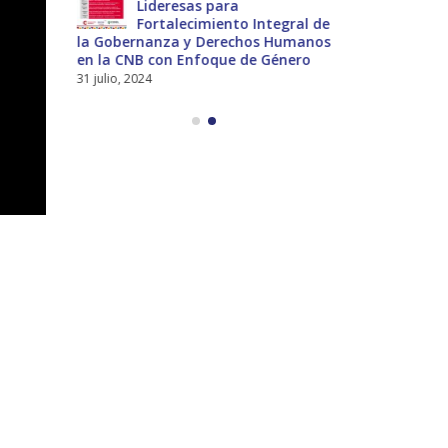
nes
Lideresas para
del
Fortalecimiento Integral de
Int
la Gobernanza y Derechos Humanos
Universal a 
en la CNB con Enfoque de Género
13 noviembre,
31 julio, 2024