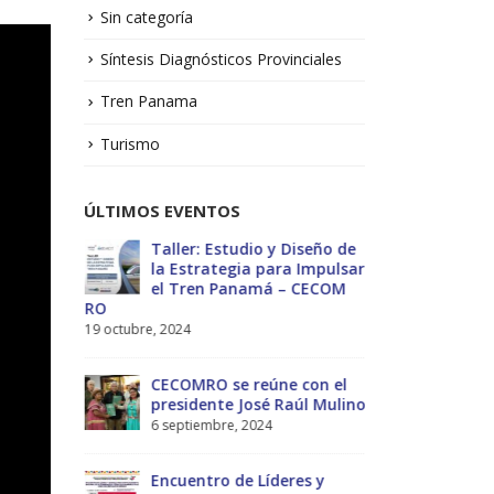
Sin categoría
Síntesis Diagnósticos Provinciales
Tren Panama
Turismo
ÚLTIMOS EVENTOS
No.1 –
Taller: Estudio y Diseño de
Bol
la Estrategia para Impulsar
Sol
el Tren Panamá – CECOM
13 j
RO
19 octubre, 2024
MEF
ectivas
int
CECOMRO se reúne con el
reg
-2029
presidente José Raúl Mulino
Estratégico
6 septiembre, 2024
27 diciembre, 
nces
Encuentro de Líderes y
Pre