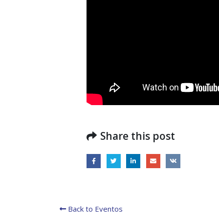
del proyecto Soluciones
Integrales de Acceso
Universal a la Energía
la Go
en la 
13 noviembre, 2024
31 julio
Share this post
Back to Eventos