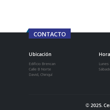
CONTACTO
Ubicación
Hora
Edificio Brencan
Lunes 
Calle B Norte
Sábad
David, Chiriquí
© 2025. Ce