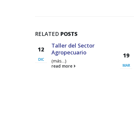
RELATED
POSTS
actibilidad
Taller del Sector
12
Inversión
Agropecuario
19
ra
DIC
(más…)
MAR
read more