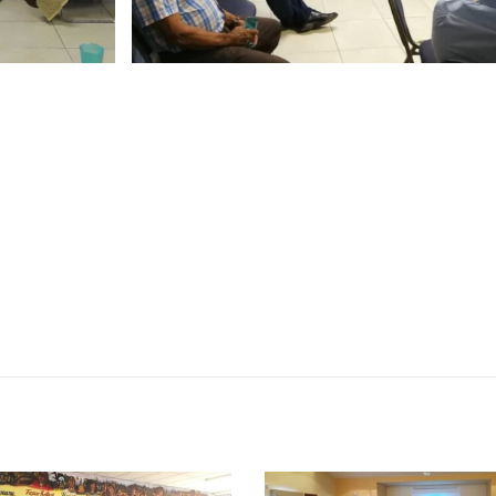
Encuentro de Líderes y
Presentación de Ava
Lideresas para
del proyecto Solucio
Fortalecimiento Integral de
Integrales de Acceso
bernanza y Derechos Humanos
Universal a la Energía
CNB con Enfoque de Género
13 noviembre, 2024
, 2024