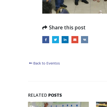
Presentación de Avances
del proyecto Soluciones
Integrales de Acceso
Universal a la Energía
la Go
en la 
13 noviembre, 2024
Share this post
31 julio
Back to Eventos
RELATED
POSTS