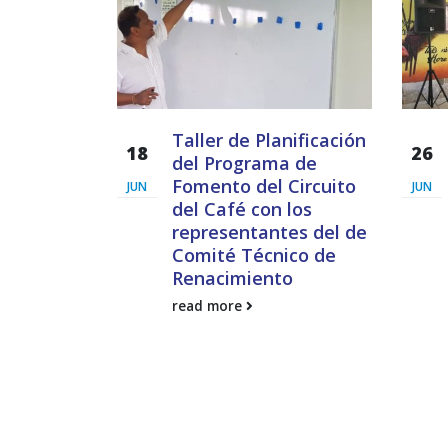
nificación
Taller de Planificación
18
26
de la
del Programa de
urismo de
Fomento del Circuito
JUN
JUN
del Café con los
representantes del de
Comité Técnico de
Renacimiento
read more