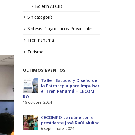
Boletín AECID
Sin categoría
Síntesis Diagnósticos Provinciales
Tren Panama
Turismo
ÚLTIMOS EVENTOS
No.1 –
Taller: Estudio y Diseño de
Bol
la Estrategia para Impulsar
Sol
el Tren Panamá – CECOM
13 j
RO
19 octubre, 2024
MEF
ectivas
int
CECOMRO se reúne con el
reg
-2029
presidente José Raúl Mulino
Estratégico
6 septiembre, 2024
27 diciembre, 