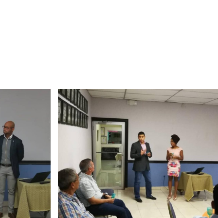
Taller: Estudio y Diseño de
Boletín Informativo 
la Estrategia para Impulsar
Soluciones Integrales
el Tren Panamá – CECOM
13 junio, 2025
bre, 2024
MEF fortalece la
integración de persp
CECOMRO se reúne con el
regionales en el Plan
presidente José Raúl Mulino
Estratégico de Gobierno 2025
6 septiembre, 2024
27 diciembre, 2024