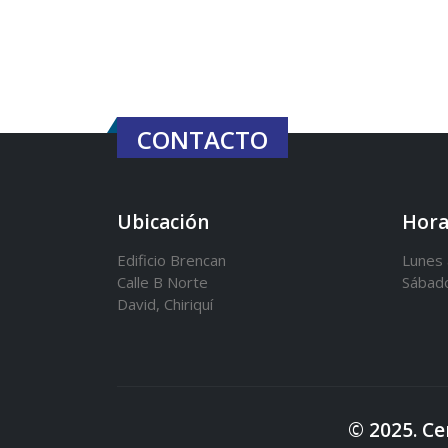
CONTACTO
Ubicación
Hora
Edificio Brencan
Lunes 
Calle B Norte
Sábad
David, Chiriquí
© 2025. Ce