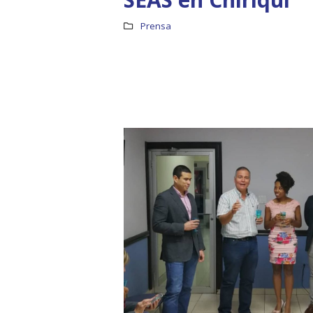
Prensa
Boletín Informativo No.1 –
Soluciones Integrales
13 junio, 2025
RO
19 octu
MEF fortalece la
integración de perspectivas
regionales en el Plan
Estratégico de Gobierno 2025-2029
27 diciembre, 2024