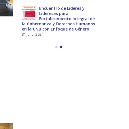
nces
Encuentro de Líderes y
Pre
nes
Lideresas para
del
Fortalecimiento Integral de
Int
la Gobernanza y Derechos Humanos
Universal a 
en la CNB con Enfoque de Género
13 noviembre,
31 julio, 2024