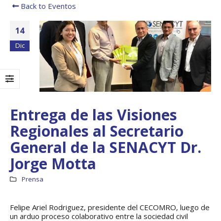
Back to Eventos
14
Dic
Entrega de las Visiones
Regionales al Secretario
General de la SENACYT Dr.
Boletín Informativo
Taller: Estudio y
Jorge Motta
No.1 – Soluciones
Diseño de la
Integrales
Estrategia para
Impulsar el Tren
13 junio, 2025
Prensa
Panamá – CECOM RO
19 octubre, 2024
MEF fortalece la
Felipe Ariel Rodriguez, presidente del CECOMRO, luego de
integración de
perspectivas
CECOMRO se reún
un arduo proceso colaborativo entre la sociedad civil