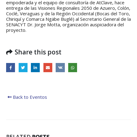
regionales en el Plan
con el presidente 
empoderada y el equipo de consultoría de AtClave, hace
Estratégico de Gobierno 2025-
Raúl Mulino
entrega de las Visiones Regionales 2050 de Azuero, Colón,
2029
6 septiembre, 2024
Coclé, Veraguas y de la Región Occidental (Bocas del Toro,
27 diciembre, 2024
Chiriquí y Comarca Ngäbe Buglé) al Secretario General de la
SENACYT Dr. Jorge Motta, organización auspiciadora del
Encuentro de Líde
proyecto.
Presentación de
Lideresas para
Avances del proyecto
Fortalecimiento
Soluciones Integrales
Integral de la
de Acceso Universal a
Gobernanza y Derechos
la Energía
Humanos en la CNB con
Share this post
Enfoque de Género
13 noviembre, 2024
31 julio, 2024
Back to Eventos
RELATED
POSTS