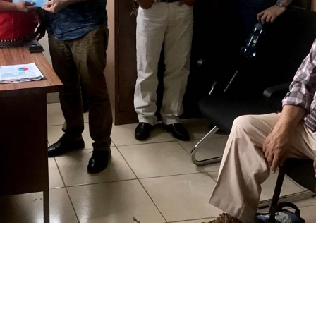
presidente José Raúl Mulino
Estratégico de Gobierno 2025
6 septiembre, 2024
27 diciembre, 2024
Encuentro de Líderes y
Presentación de Ava
Lideresas para
del proyecto Solucio
Fortalecimiento Integral de
Integrales de Acceso
bernanza y Derechos Humanos
Universal a la Energía
CNB con Enfoque de Género
13 noviembre, 2024
, 2024