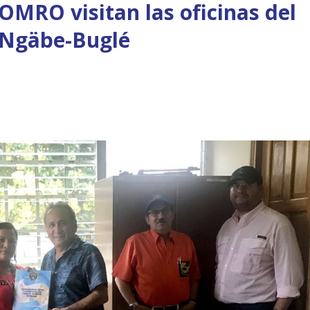
OMRO visitan las oficinas del
 Ngäbe-Buglé
Taller: Estudio y Diseño de
Boletín Informativo 
la Estrategia para Impulsar
Soluciones Integrales
el Tren Panamá – CECOM
13 junio, 2025
bre, 2024
MEF fortalece la
integración de persp
CECOMRO se reúne con el
regionales en el Plan