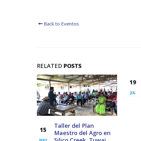
Back to Eventos
RELATED
POSTS
19
JUL
nvenio
Taller del Plan
15
iversity-
Maestro del Agro en
Silico Creek, Tuwai,
MAY