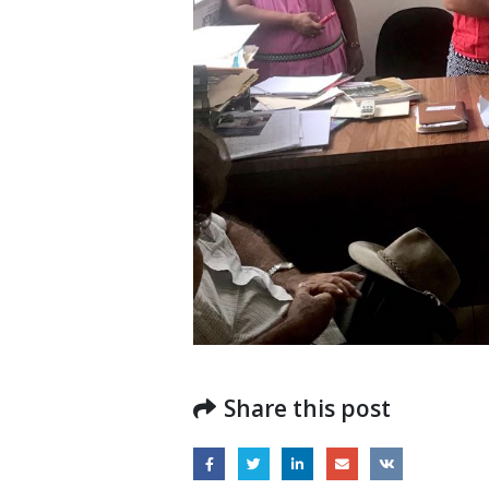
Estratégico de Gobierno 2025-2029
27 diciembre, 2024
Presentación de Avances
del proyecto Soluciones
Integrales de Acceso
Universal a la Energía
la Go
en la 
13 noviembre, 2024
31 julio
Share this post