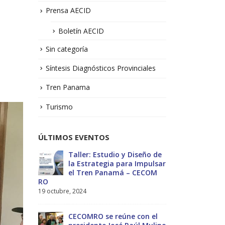
Prensa AECID
Boletín AECID
Sin categoría
Síntesis Diagnósticos Provinciales
Tren Panama
Turismo
ÚLTIMOS EVENTOS
No.1 –
Taller: Estudio y Diseño de
Bol
la Estrategia para Impulsar
Sol
el Tren Panamá – CECOM
13 j
RO
19 octubre, 2024
MEF
ectivas
int
CECOMRO se reúne con el
reg