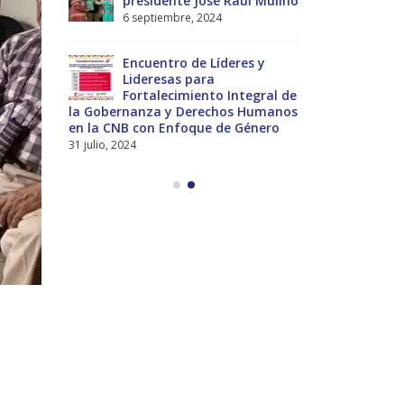
-2029
presidente José Raúl Mulino
Estratégico
6 septiembre, 2024
27 diciembre, 
nces
Encuentro de Líderes y
Pre
nes
Lideresas para
del
Fortalecimiento Integral de
Int
la Gobernanza y Derechos Humanos
Universal a 
en la CNB con Enfoque de Género
13 noviembre,
31 julio, 2024