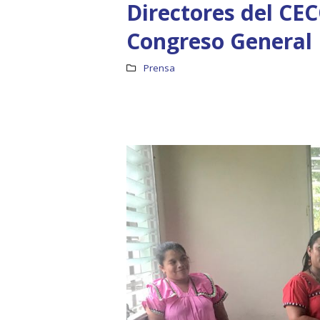
Directores del CEC
Congreso General
Prensa
Boletín Informativo No.1 –
Soluciones Integrales
13 junio, 2025
RO
19 octu
MEF fortalece la
integración de perspectivas
regionales en el Plan