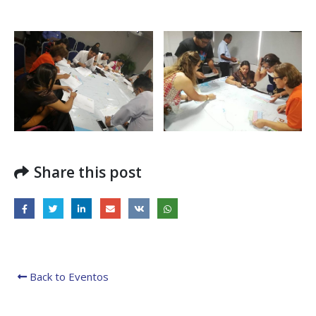
regionales en el Plan
con el presidente 
Estratégico de Gobierno 2025-
Raúl Mulino
2029
6 septiembre, 2024
27 diciembre, 2024
Encuentro de Líde
Presentación de
Lideresas para
Avances del proyecto
Fortalecimiento
Soluciones Integrales
Integral de la
de Acceso Universal a
Gobernanza y Derechos
la Energía
Humanos en la CNB con
Enfoque de Género
13 noviembre, 2024
31 julio, 2024
Share this post
Back to Eventos