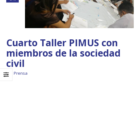
Cuarto Taller PIMUS con
miembros de la sociedad
civil
Prensa
Boletín Informativo
Taller: Estudio y
No.1 – Soluciones
Diseño de la
Integrales
Estrategia para
Impulsar el Tren
13 junio, 2025
Panamá – CECOM RO
19 octubre, 2024
MEF fortalece la
integración de
perspectivas
CECOMRO se reún