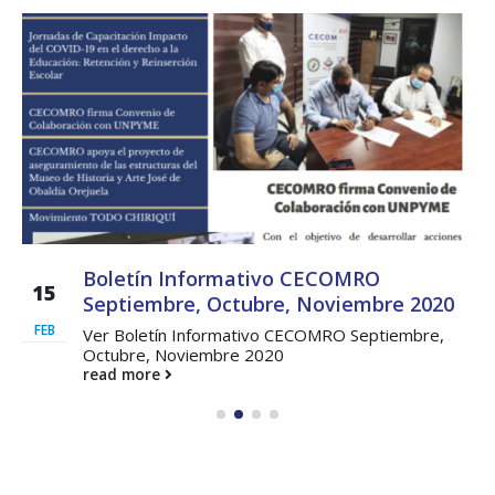
regionales en el Plan
con el presidente 
Estratégico de Gobierno 2025-
Raúl Mulino
2029
6 septiembre, 2024
27 diciembre, 2024
Encuentro de Líde
Presentación de
Lideresas para
Avances del proyecto
Fortalecimiento
Soluciones Integrales
Integral de la
de Acceso Universal a
Gobernanza y Derechos
la Energía
Humanos en la CNB con
Enfoque de Género
13 noviembre, 2024
31 julio, 2024
Boletín Informativo CECOMRO
15
Septiembre, Octubre, Noviembre 2020
FEB
Ver Boletín Informativo CECOMRO Septiembre,
Octubre, Noviembre 2020
read more