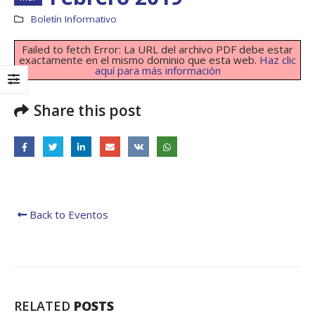
Boletín Informativo
Failed to fetch Error: La URL del archivo PDF debe estar
exactamente en el mismo dominio que esta web.
Haz clic
aquí para más información
Share this post
Back to Eventos
Boletín Informativo
Taller: Estudio y
No.1 – Soluciones
Diseño de la
Integrales
Estrategia para
Impulsar el Tren
13 junio, 2025
Panamá – CECOM RO
19 octubre, 2024
MEF fortalece la
integración de
RELATED
POSTS
perspectivas
CECOMRO se reún