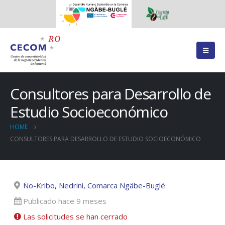
Consultores para Desarrollo de
Estudio Socioeconómico
HOME
CONSULTORES PARA DESARROLLO DE ESTUDIO SOCIOECONÓMICO
Ño-Kribo, Nedrini, Comarca Ngäbe-Buglé
Publicado hace 9 meses
Las solicitudes se han cerrado